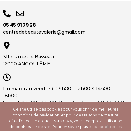
05 45 91 79 28
centredebeautevalerie@gmail.com
311 bis rue de Basseau
16000 ANGOULÊME
Du mardi au vendredi 09h00 – 12h00 & 14h00 –
18h00
Samedi 09h00 – 14h00,
Ouvert entre 12h00 & 14h00
Ce site utilise des cookies pour vous offrir de meilleures
sur RDV
conditions de navigation, et pour des raisons de mesure
d’audience. En cliquant sur « OK », vous acceptez l’utilisation
de cookies sur ce site. Pour en savoir plus et paramétrer les